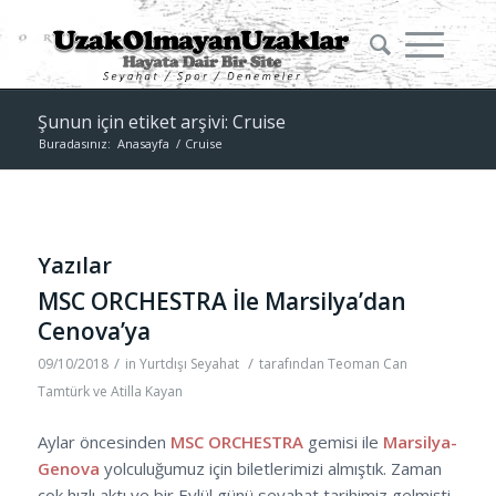
Şunun için etiket arşivi: Cruise
Buradasınız:
Anasayfa
/
Cruise
Yazılar
MSC ORCHESTRA İle Marsilya’dan
Cenova’ya
/
/
09/10/2018
in
Yurtdışı Seyahat
tarafından
Teoman Can
Tamtürk ve Atilla Kayan
Aylar öncesinden
MSC ORCHESTRA
gemisi ile
Marsilya-
Genova
yolculuğumuz için biletlerimizi almıştık. Zaman
çok hızlı aktı ve bir Eylül günü seyahat tarihimiz gelmişti.