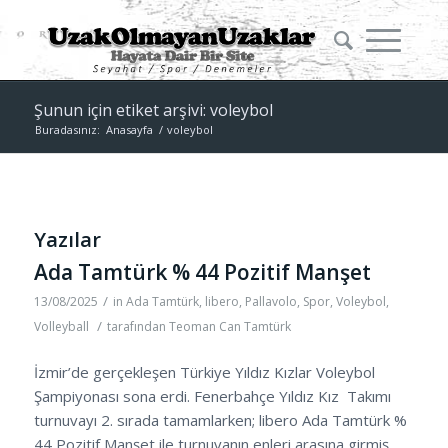
Şunun için etiket arşivi: voleybol
Buradasınız:
Anasayfa
/
voleybol
Yazılar
Ada Tamtürk % 44 Pozitif Manşet
/
13/08/2025
in
Ada Tamtürk
,
libero
,
Pallavolo
,
Spor
,
Voleybol
,
/
Volleyball
tarafından
Teoman Can Tamtürk
İzmir’de gerçekleşen Türkiye Yıldız Kızlar Voleybol
Şampiyonası sona erdi. Fenerbahçe Yıldız Kız Takımı
turnuvayı 2. sırada tamamlarken; libero Ada Tamtürk %
44 Pozitif Manşet ile turnuvanın enleri arasına girmiş