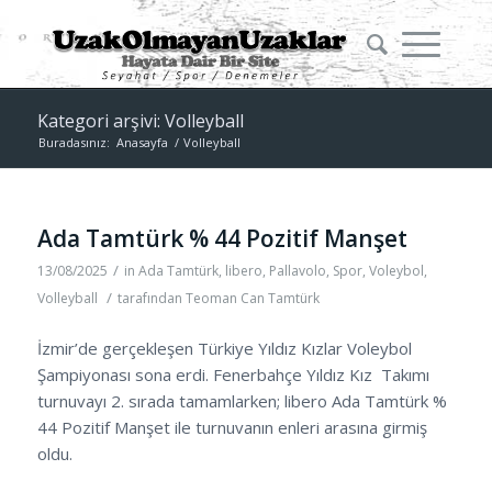
Kategori arşivi: Volleyball
Buradasınız:
Anasayfa
/
Volleyball
Ada Tamtürk % 44 Pozitif Manşet
/
13/08/2025
in
Ada Tamtürk
,
libero
,
Pallavolo
,
Spor
,
Voleybol
,
/
Volleyball
tarafından
Teoman Can Tamtürk
İzmir’de gerçekleşen Türkiye Yıldız Kızlar Voleybol
Şampiyonası sona erdi. Fenerbahçe Yıldız Kız Takımı
turnuvayı 2. sırada tamamlarken; libero Ada Tamtürk %
44 Pozitif Manşet ile turnuvanın enleri arasına girmiş
oldu.