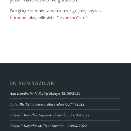
Dergi içeriklerinin tamamına ve geçmiş sayılara
buradan
ulaşabilirsiniz.
Devamını Oku
EN SON YAZILAR
Ada Tamtürk % 44 Pozitif Manşet
13/08/2025
Julia; Bir Kriminologun Maceraları
06/11/2022
Takıntılı Hayatlar, GazeteKadıköy’de…
27/05/2022
Takıntılı Hayatlar Milliyet Sanat’ta…
28/04/2022