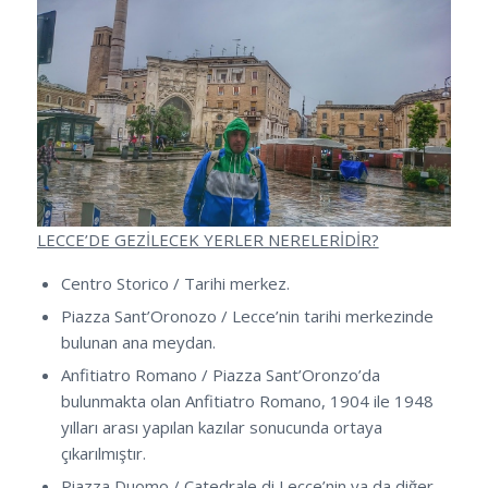
LECCE’DE GEZİLECEK YERLER NERELERİDİR?
Centro Storico / Tarihi merkez.
Piazza Sant’Oronozo / Lecce’nin tarihi merkezinde
bulunan ana meydan.
Anfitiatro Romano / Piazza Sant’Oronzo’da
bulunmakta olan Anfitiatro Romano, 1904 ile 1948
yılları arası yapılan kazılar sonucunda ortaya
çıkarılmıştır.
Piazza Duomo / Catedrale di Lecce’nin ya da diğer