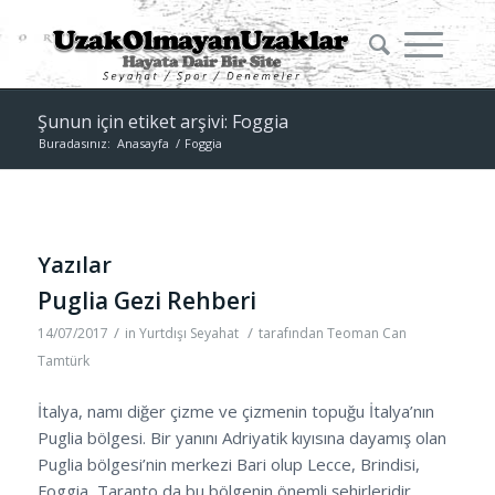
Şunun için etiket arşivi: Foggia
Buradasınız:
Anasayfa
/
Foggia
Yazılar
Puglia Gezi Rehberi
/
/
14/07/2017
in
Yurtdışı Seyahat
tarafından
Teoman Can
Tamtürk
İtalya, namı diğer çizme ve çizmenin topuğu İtalya’nın
Puglia bölgesi. Bir yanını Adriyatik kıyısına dayamış olan
Puglia bölgesi’nin merkezi Bari olup Lecce, Brindisi,
Foggia, Taranto da bu bölgenin önemli şehirleridir.