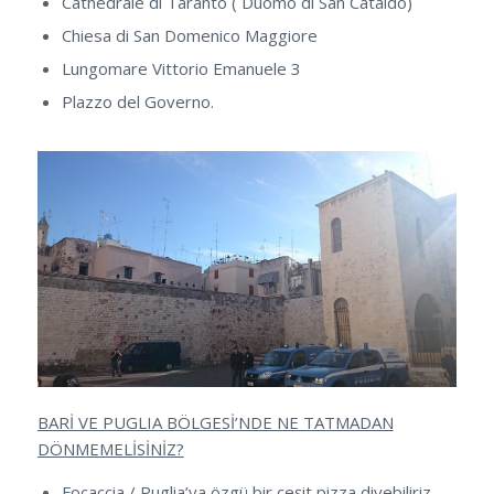
Cathedrale di Taranto ( Duomo di San Cataldo)
Chiesa di San Domenico Maggiore
Lungomare Vittorio Emanuele 3
Plazzo del Governo.
BARİ VE PUGLIA BÖLGESİ’NDE NE TATMADAN
DÖNMEMELİSİNİZ?
Focaccia / Puglia’ya özgü bir çeşit pizza diyebiliriz.