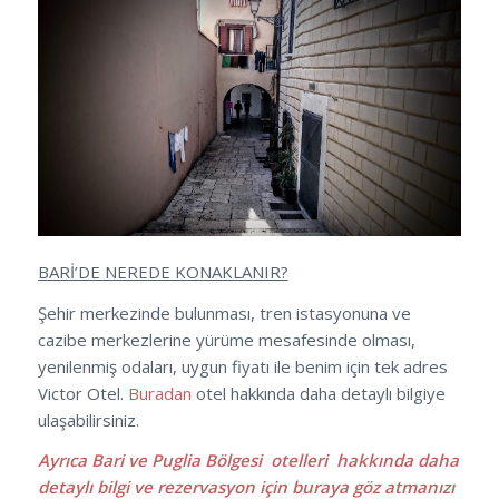
BARİ’DE NEREDE KONAKLANIR?
Şehir merkezinde bulunması, tren istasyonuna ve
cazibe merkezlerine yürüme mesafesinde olması,
yenilenmiş odaları, uygun fiyatı ile benim için tek adres
Victor Otel.
Buradan
otel hakkında daha detaylı bilgiye
ulaşabilirsiniz.
Ayrıca Bari ve Puglia Bölgesi otelleri hakkında daha
detaylı bilgi ve rezervasyon için
buraya
göz atmanızı