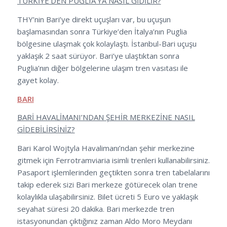
TÜRKİYE’DEN PUGLIA’YA NASIL GİDİLİR?
THY’nin Bari’ye direkt uçuşları var, bu uçuşun
başlamasından sonra Türkiye’den İtalya’nın Puglia
bölgesine ulaşmak çok kolaylaştı. İstanbul-Bari uçuşu
yaklaşık 2 saat sürüyor. Bari’ye ulaştıktan sonra
Puglia’nın diğer bölgelerine ulaşım tren vasıtası ile
gayet kolay.
BARI
BARİ HAVALİMANI’NDAN ŞEHİR MERKEZİNE NASIL
GİDEBİLİRSİNİZ?
Bari Karol Wojtyla Havalimanı’ndan şehir merkezine
gitmek için Ferrotramviaria isimli trenleri kullanabilirsiniz.
Pasaport işlemlerinden geçtikten sonra tren tabelalarını
takip ederek sizi Bari merkeze götürecek olan trene
kolaylıkla ulaşabilirsiniz. Bilet ücreti 5 Euro ve yaklaşık
seyahat süresi 20 dakika. Bari merkezde tren
istasyonundan çıktığınız zaman Aldo Moro Meydanı