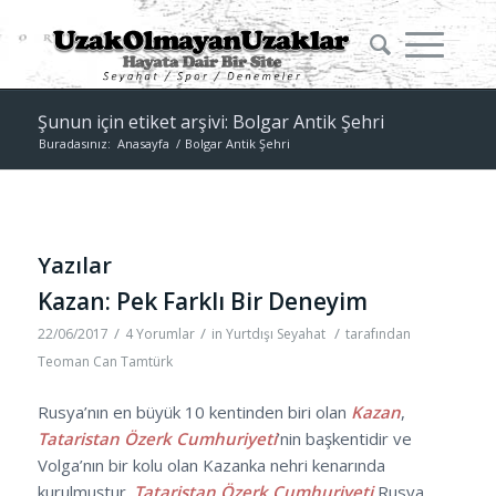
Şunun için etiket arşivi: Bolgar Antik Şehri
Buradasınız:
Anasayfa
/
Bolgar Antik Şehri
Yazılar
Kazan: Pek Farklı Bir Deneyim
/
/
/
22/06/2017
4 Yorumlar
in
Yurtdışı Seyahat
tarafından
Teoman Can Tamtürk
Rusya’nın en büyük 10 kentinden biri olan
Kazan
,
Tataristan Özerk Cumhuriyeti
’nin başkentidir ve
Volga’nın bir kolu olan Kazanka nehri kenarında
kurulmuştur.
Tataristan Özerk Cumhuriyeti
Rusya