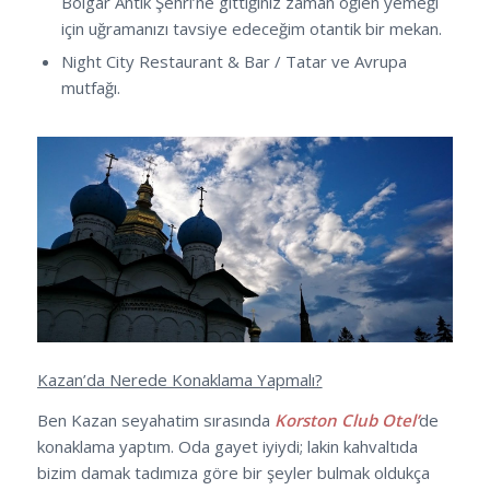
Bolgar Antik Şehri’ne gittiğiniz zaman öğlen yemeği
için uğramanızı tavsiye edeceğim otantik bir mekan.
Night City Restaurant & Bar / Tatar ve Avrupa
mutfağı.
Kazan’da Nerede Konaklama Yapmalı?
Ben Kazan seyahatim sırasında
Korston Club Otel’
de
konaklama yaptım. Oda gayet iyiydi; lakin kahvaltıda
bizim damak tadımıza göre bir şeyler bulmak oldukça