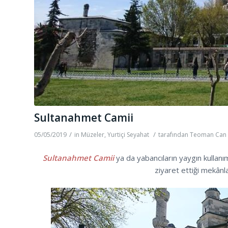
Sultanahmet Camii
/
/
05/05/2019
in
Müzeler
,
Yurtiçi Seyahat
tarafından
Teoman Can 
Sultanahmet Camii
ya da yabancıların yaygın kullanım
ziyaret ettiği mekânla