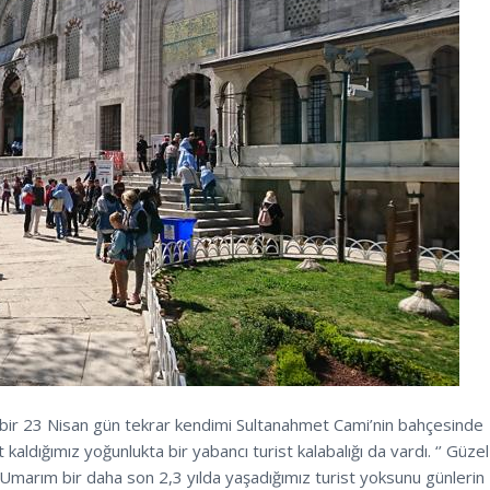
 bir 23 Nisan gün tekrar kendimi Sultanahmet Cami’nin bahçesinde
t kaldığımız yoğunlukta bir yabancı turist kalabalığı da vardı. ‘’ Güzel
 Umarım bir daha son 2,3 yılda yaşadığımız turist yoksunu günlerin