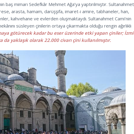
min baş mimarı Sedefkâr Mehmet Ağa’ya yaptırılmıştır. Sultanahme
rese, arasta, hamam, darüşşifa, imaret-i amire, tabhaneler, han,
zenler, kahvehane ve evlerden oluşmaktaydı. Sultanahmet Cami’nin
kânını süsleyen çinilerin ortaya çıkarmakta olduğu rengin ağırlıklı
ılmaya götürecek kadar bu eser üzerinde etki yapan çiniler; İzmi
 da yaklaşık olarak 22.000 civarı çini kullanılmıştır.