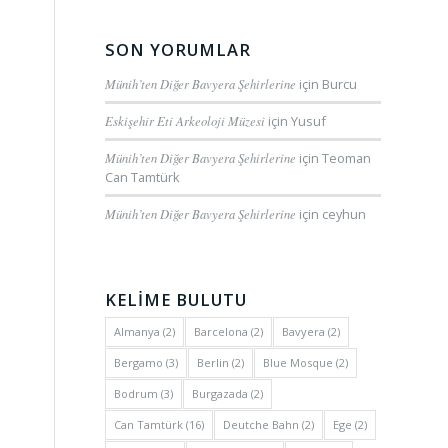
SON YORUMLAR
Münih’ten Diğer Bavyera Şehirlerine
için
Burcu
Eskişehir Eti Arkeoloji Müzesi
için
Yusuf
Münih’ten Diğer Bavyera Şehirlerine
için
Teoman
Can Tamtürk
Münih’ten Diğer Bavyera Şehirlerine
için
ceyhun
KELİME BULUTU
Almanya
(2)
Barcelona
(2)
Bavyera
(2)
Bergamo
(3)
Berlin
(2)
Blue Mosque
(2)
Bodrum
(3)
Burgazada
(2)
Can Tamtürk
(16)
Deutche Bahn
(2)
Ege
(2)