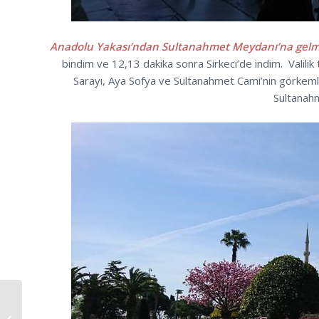
Anadolu Yakası’ndan Sultanahmet Meydanı’na gelme
bindim ve 12,13 dakika sonra Sirkeci’de indim. Valilik 
Sarayı, Aya Sofya ve Sultanahmet Cami’nin görkemli
Sultanah
2. Mahmud Türbesi ve