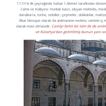
17.YY’ın ilk çeyreğinde Sultan 1.Ahmet tarafından döne
Camii ve Külliyesi: Hünkâr kasrı, sıbyan mektebi, med
darulkurra, türbe, sebiller, çeşmeler, dükkânlar, mah
Blue Mosque olarak da anılmasının nedeni; caminin iç me
olarak mavi olmasıdır.
Camiyi farklı bir isim ile de an
ve Kütahya’dan getirtilmiş bunun yanı sıra