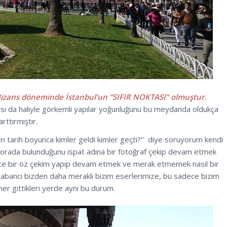
ans döneminde İstanbul’un ‘’SIFIR NOKTASI’’ olmuştur.
sı da haliyle görkemli yapılar yoğunluğunu bu meydanda oldukça
arttırmıştır.
n tarih boyunca kimler geldi kimler geçti?’’ diye soruyorum kendi
e orada bulunduğunu ispat adına bir fotoğraf çekip devam etmek
dece bir öz çekim yapıp devam etmek ve merak etmemek nasıl bir
r yabancı bizden daha meraklı bizim eserlerimize, bu sadece bizim
her gittikleri yerde aynı bu durum.