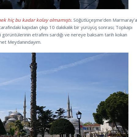
k hiç bu kadar kolay olmamıştı.
Söğütlüçeşme’den Marmaray’
tarafındaki kapıdan çıkıp 10 dakikalık bir yürüyüş sonrası; Topkapı
 görüntülerinin etrafımı sardığı ve nereye baksam tarih kokan
met Meydanındayım.