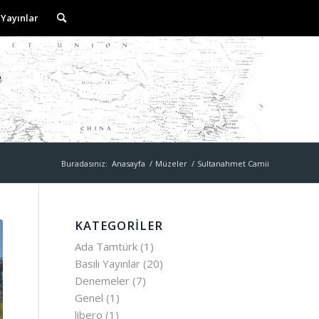
 Yayınlar
Buradasınız:
Anasayfa
/
Müzeler
/
Sultanahmet Camii
KATEGORILER
Ada Tamtürk
(1)
Basılı Yayınlar
(20)
Denemeler
(7)
Genel
(1)
libero
(1)