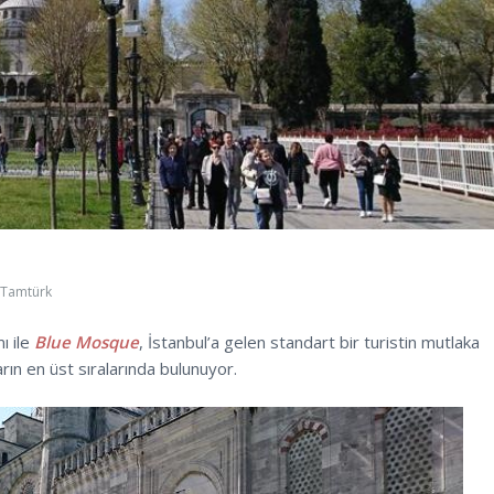
Tamtürk
ı ile
Blue Mosque
, İstanbul’a gelen standart bir turistin mutlaka
rın en üst sıralarında bulunuyor.