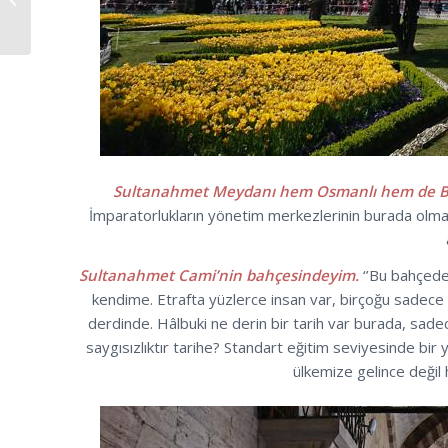
Haziresi
Sultanahmet Meydanı hem Osmanlı hem de Biz
İmparatorlukların yönetim merkezlerinin burada olma
Sultanahmet Cami’nin bahçesindeyim.
‘’Bu bahçede
kendime. Etrafta yüzlerce insan var, birçoğu sadec
derdinde. Hâlbuki ne derin bir tarih var burada, sa
saygısızlıktır tarihe? Standart eğitim seviyesinde bi
ülkemize gelince değil 