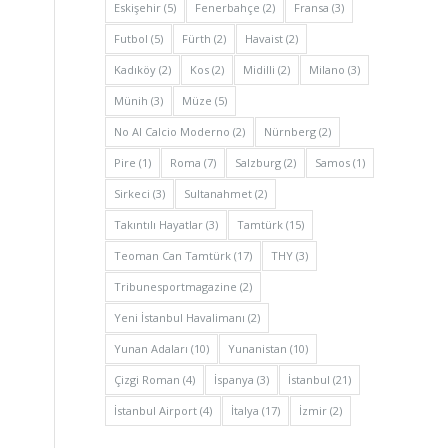
Eskişehir
(5)
Fenerbahçe
(2)
Fransa
(3)
Futbol
(5)
Fürth
(2)
Havaist
(2)
Kadıköy
(2)
Kos
(2)
Midilli
(2)
Milano
(3)
Münih
(3)
Müze
(5)
No Al Calcio Moderno
(2)
Nürnberg
(2)
Pire
(1)
Roma
(7)
Salzburg
(2)
Samos
(1)
Sirkeci
(3)
Sultanahmet
(2)
Takıntılı Hayatlar
(3)
Tamtürk
(15)
Teoman Can Tamtürk
(17)
THY
(3)
Tribunesportmagazine
(2)
Yeni İstanbul Havalimanı
(2)
Yunan Adaları
(10)
Yunanistan
(10)
Çizgi Roman
(4)
İspanya
(3)
İstanbul
(21)
İstanbul Airport
(4)
İtalya
(17)
İzmir
(2)