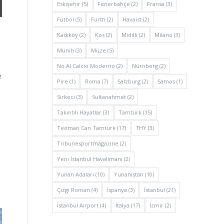
Eskişehir
(5)
Fenerbahçe
(2)
Fransa
(3)
Futbol
(5)
Fürth
(2)
Havaist
(2)
Kadıköy
(2)
Kos
(2)
Midilli
(2)
Milano
(3)
Münih
(3)
Müze
(5)
No Al Calcio Moderno
(2)
Nürnberg
(2)
e
Pire
(1)
Roma
(7)
Salzburg
(2)
Samos
(1)
Sirkeci
(3)
Sultanahmet
(2)
Takıntılı Hayatlar
(3)
Tamtürk
(15)
e
Teoman Can Tamtürk
(17)
THY
(3)
Tribunesportmagazine
(2)
Yeni İstanbul Havalimanı
(2)
Yunan Adaları
(10)
Yunanistan
(10)
Çizgi Roman
(4)
İspanya
(3)
İstanbul
(21)
İstanbul Airport
(4)
İtalya
(17)
İzmir
(2)