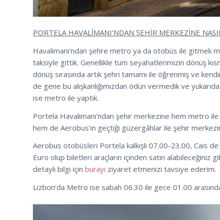
PORTELA HAVALİMANI’NDAN ŞEHİR MERKEZİNE NASIL
Havalimanı’ndan şehre metro ya da otobüs ile gitmek m
taksiyle gittik. Genellikle tüm seyahatlerimizin dönüş kı
dönüş sırasında artık şehri tamamı ile öğrenmiş ve ken
de gene bu alışkanlığımızdan ödün vermedik ve yukarıda da
ise metro ile yaptık.
Portela Havalimanı’ndan şehir merkezine hem metro ile he
hem de Aerobus’ın geçtiği güzergâhlar ile şehir merkezind
Aerobus otobüsleri Portela kalkışlı 07.00-23.00, Cais de
Euro olup biletleri araçların içinden satın alabileceğiniz 
detaylı bilgi için
burayı
ziyaret etmenizi tavsiye ederim.
Lizbon’da Metro ise sabah 06.30 ile gece 01.00 arasında