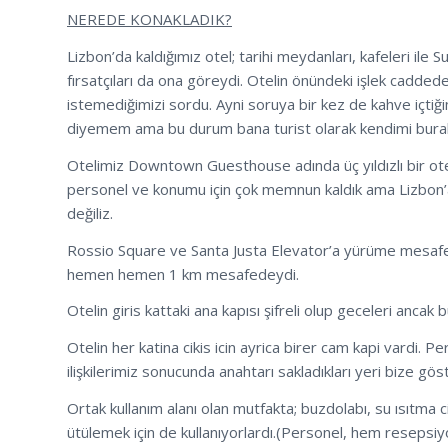
NEREDE KONAKLADIK?
Lizbon’da kaldığımız otel; tarihi meydanları, kafeleri ile 
fırsatçıları da ona göreydi. Otelin önündeki işlek cadded
istemediğimizi sordu. Ayni soruya bir kez de kahve içtiği
diyemem ama bu durum bana turist olarak kendimi bural
Otelimiz Downtown Guesthouse adında üç yıldızlı bir otel
personel ve konumu için çok memnun kaldık ama Lizbon’a 
değiliz.
Rossio Square ve Santa Justa Elevator’a yürüme mesafesi
hemen hemen 1 km mesafedeydi.
Otelin giris kattaki ana kapısı şifreli olup geceleri ancak
Otelin her katina cikis icin ayrica birer cam kapi vardi. Pers
ilişkilerimiz sonucunda anahtarı sakladıkları yeri bize gös
Ortak kullanım alanı olan mutfakta; buzdolabı, su ısıtma c
ütülemek için de kullanıyorlardı.(Personel, hem reseps