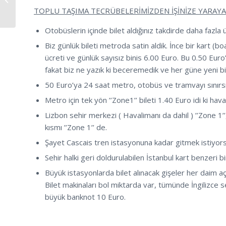
TOPLU TAŞIMA TECRÜBELERİMİZDEN İŞİNİZE YARAYA
Otobüslerin içinde bilet aldığınız takdirde daha fazla
Biz günlük bileti metroda satin aldik. İnce bir kart (b
ücreti ve günlük sayısız binis 6.00 Euro. Bu 0.50 Euro’
fakat biz ne yazık ki beceremedik ve her güne yeni bir
50 Euro’ya 24 saat metro, otobüs ve tramvayı sınırsız
Metro için tek yön ’’Zone1’’ bileti 1.40 Euro idi ki hava
Lizbon sehir merkezi ( Havalimanı da dahil ) ’’Zone 1’’,
kısmı ’’Zone 1’’ de.
Şayet Cascais tren istasyonuna kadar gitmek istiyorsa
Sehir halki geri doldurulabilen İstanbul kart benzeri bi
Büyük istasyonlarda bilet alınacak gişeler her daim aç
Bilet makinaları bol miktarda var, tümünde İngilizce
büyük banknot 10 Euro.