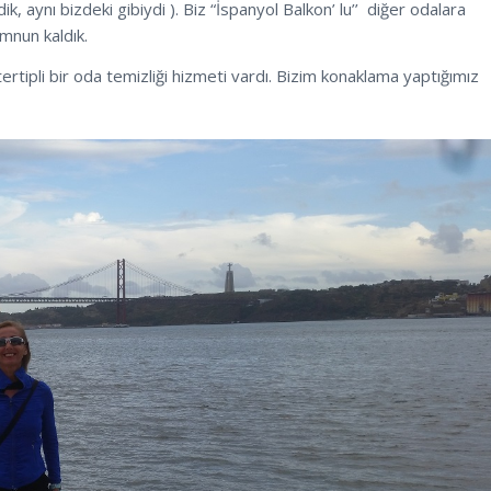
dik, aynı bizdeki gibiydi ). Biz “İspanyol Balkon’ lu’’ diğer odalara
mnun kaldık.
rtipli bir oda temizliği hizmeti vardı. Bizim konaklama yaptığımız