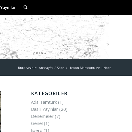
 Yayınlar
Buradasınız:
Anasayfa
/
Spor
/
Lizbon Maratonu ve Lizbon
KATEGORILER
Ada Tamtürk
(1)
Basılı Yayınlar
(20)
Denemeler
(7)
Genel
(1)
libero
(1)