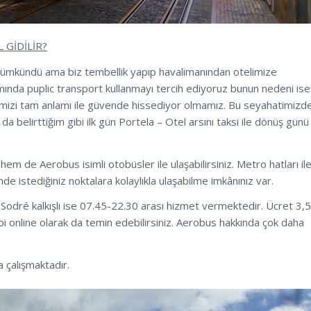
 GİDİLİR?
ümkündü ama biz tembellik yapıp havalimanından otelimize
smında puplic transport kullanmayı tercih ediyoruz bunun nedeni ise
dimizi tam anlamı ile güvende hissediyor olmamız. Bu seyahatimizd
 belirttiğim gibi ilk gün Portela – Otel arsını taksi ile dönüş günü
m de Aerobus isimli otobüsler ile ulaşabilirsiniz. Metro hatları il
e istediğiniz noktalara kolaylıkla ulaşabilme imkânınız var.
 Sodré kalkışlı ise 07.45-22.30 arası hizmet vermektedir. Ücret 3,5
gibi online olarak da temin edebilirsiniz. Aerobus hakkında çok daha
 çalışmaktadır.