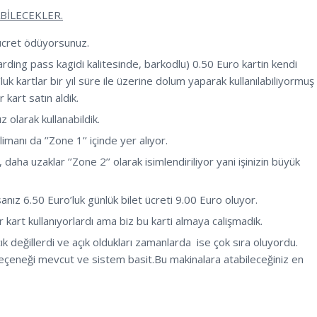
BİLECEKLER.
 ücret ödüyorsunuz.
oarding pass kagidi kalitesinde, barkodlu) 0.50 Euro kartin kendi
luk kartlar bir yıl süre ile üzerine dolum yaparak kullanılabiliyormuş
 kart satın aldik.
 olarak kullanabildik.
limanı da ’’Zone 1’’ içinde yer alıyor.
 daha uzaklar ’’Zone 2’’ olarak isimlendiriliyor yani işinizin büyük
nız 6.50 Euro’luk günlük bilet ücreti 9.00 Euro oluyor.
r kart kullanıyorlardı ama biz bu karti almaya calişmadik.
ık değillerdi ve açık oldukları zamanlarda ise çok sıra oluyordu.
 seçeneği mevcut ve sistem basit.Bu makinalara atabileceğiniz en