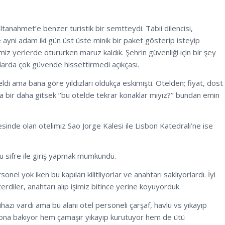
Sultanahmet’e benzer turistik bir semtteydi. Tabii dilencisi,
e ayni adam iki gün üst üste minik bir paket gösterip isteyip
miz yerlerde otururken maruz kaldık. Şehrin güvenliği için bir şey
arda çok güvende hissettirmedi açıkçası.
di ama bana göre yıldızları oldukça eskimişti. Otelden; fiyat, dost
bir daha gitsek ’’bu otelde tekrar konaklar mıyız?’’ bundan emin
nde olan otelimiz Sao Jorge Kalesi ile Lisbon Katedrali’ne ise
 bu sifre ile giriş yapmak mümkündü.
onel yok iken bu kapıları kilitliyorlar ve anahtarı saklıyorlardı. İyi
terdiler, anahtarı alıp işimiz bitince yerine koyuyorduk.
ihazı vardı ama bu alanı otel personeli çarşaf, havlu vs yıkayıp
iyona bakıyor hem çamaşır yıkayıp kurutuyor hem de ütü