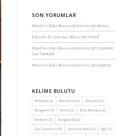
SON YORUMLAR
Münih’ten Diğer Bavyera Şehirlerine
için
Burcu
Eskişehir Eti Arkeoloji Müzesi
için
Yusuf
Münih’ten Diğer Bavyera Şehirlerine
için
Teoman
Can Tamtürk
Münih’ten Diğer Bavyera Şehirlerine
için
ceyhun
KELİME BULUTU
Almanya
(2)
Barcelona
(2)
Bavyera
(2)
Bergamo
(3)
Berlin
(2)
Blue Mosque
(2)
Bodrum
(3)
Burgazada
(2)
Can Tamtürk
(16)
Deutche Bahn
(2)
Ege
(2)