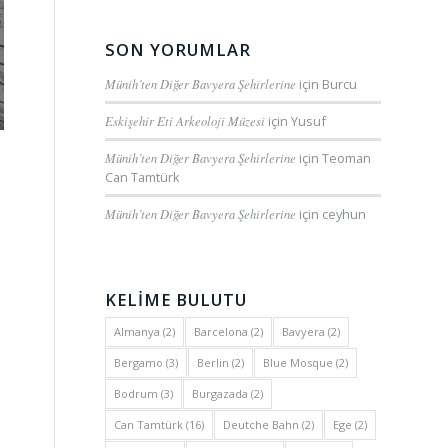
SON YORUMLAR
Münih’ten Diğer Bavyera Şehirlerine
için
Burcu
Eskişehir Eti Arkeoloji Müzesi
için
Yusuf
Münih’ten Diğer Bavyera Şehirlerine
için
Teoman
Can Tamtürk
Münih’ten Diğer Bavyera Şehirlerine
için
ceyhun
KELİME BULUTU
Almanya
(2)
Barcelona
(2)
Bavyera
(2)
Bergamo
(3)
Berlin
(2)
Blue Mosque
(2)
Bodrum
(3)
Burgazada
(2)
Can Tamtürk
(16)
Deutche Bahn
(2)
Ege
(2)