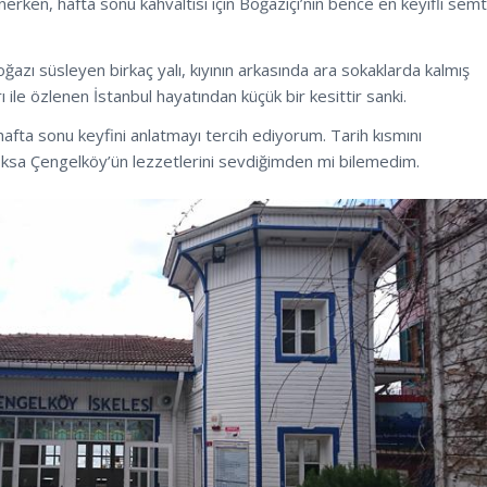
rken, hafta sonu kahvaltısı için Boğaziçi’nin bence en keyifli semt
oğazı süsleyen birkaç yalı, kıyının arkasında ara sokaklarda kalmış
 ile özlenen İstanbul hayatından küçük bir kesittir sanki.
afta sonu keyfini anlatmayı tercih ediyorum. Tarih kısmını
oksa Çengelköy’ün lezzetlerini sevdiğimden mi bilemedim.