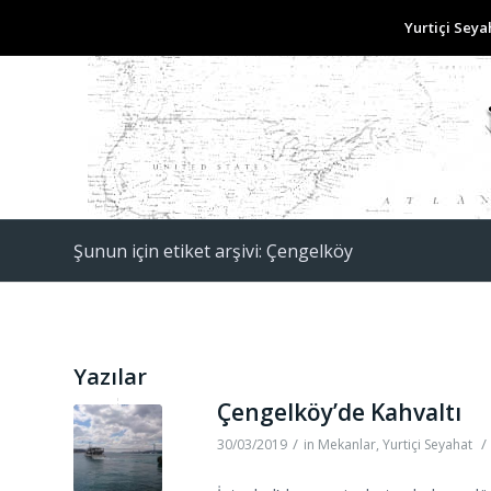
Yurtiçi Seya
Şunun için etiket arşivi: Çengelköy
Yazılar
Çengelköy’de Kahvaltı
/
/
30/03/2019
in
Mekanlar
,
Yurtiçi Seyahat