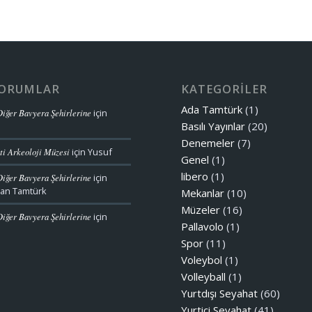
YORUMLAR
KATEGORİLER
Ada Tamtürk
(1)
iğer Bavyera Şehirlerine
için
Basılı Yayınlar
(20)
Denemeler
(7)
ti Arkeoloji Müzesi
için
Yusuf
Genel
(1)
libero
(1)
iğer Bavyera Şehirlerine
için
an Tamtürk
Mekanlar
(10)
Müzeler
(16)
iğer Bavyera Şehirlerine
için
Pallavolo
(1)
Spor
(11)
Voleybol
(1)
Volleyball
(1)
Yurtdışı Seyahat
(60)
Yurtiçi Seyahat
(41)