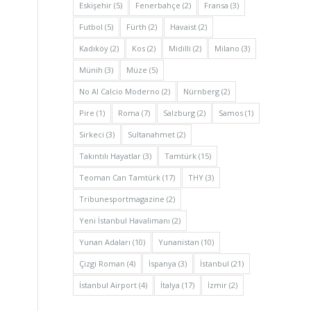
Eskişehir
(5)
Fenerbahçe
(2)
Fransa
(3)
Futbol
(5)
Fürth
(2)
Havaist
(2)
Kadıköy
(2)
Kos
(2)
Midilli
(2)
Milano
(3)
Münih
(3)
Müze
(5)
No Al Calcio Moderno
(2)
Nürnberg
(2)
Pire
(1)
Roma
(7)
Salzburg
(2)
Samos
(1)
Sirkeci
(3)
Sultanahmet
(2)
Takıntılı Hayatlar
(3)
Tamtürk
(15)
Teoman Can Tamtürk
(17)
THY
(3)
Tribunesportmagazine
(2)
Yeni İstanbul Havalimanı
(2)
Yunan Adaları
(10)
Yunanistan
(10)
Çizgi Roman
(4)
İspanya
(3)
İstanbul
(21)
İstanbul Airport
(4)
İtalya
(17)
İzmir
(2)