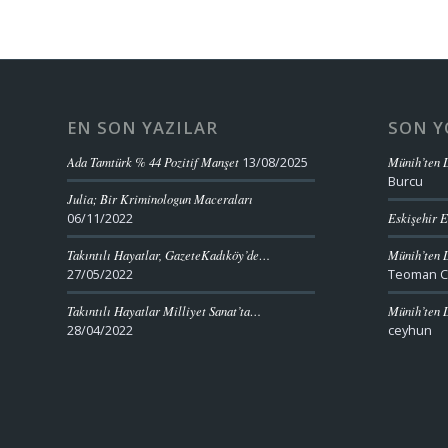
EN SON YAZILAR
SON 
Ada Tamtürk % 44 Pozitif Manşet
13/08/2025
Münih’ten D
Burcu
Julia; Bir Kriminologun Maceraları
06/11/2022
Eskişehir E
Takıntılı Hayatlar, GazeteKadıköy’de…
Münih’ten D
27/05/2022
Teoman C
Takıntılı Hayatlar Milliyet Sanat’ta…
Münih’ten D
28/04/2022
ceyhun