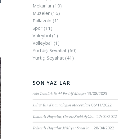
i
Mekanlar
(10)
Müzeler
(16)
Pallavolo
(1)
Spor
(11)
Voleybol
(1)
Volleyball
(1)
Yurtdışı Seyahat
(60)
Yurtiçi Seyahat
(41)
SON YAZILAR
Ada Tamtürk % 44 Pozitif Manşet
13/08/2025
Julia; Bir Kriminologun Maceraları
06/11/2022
Takıntılı Hayatlar, GazeteKadıköy’de…
27/05/2022
Takıntılı Hayatlar Milliyet Sanat’ta…
28/04/2022