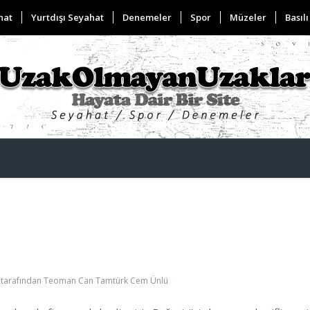
hat
Yurtdışı Seyahat
Denemeler
Spor
Müzeler
Basılı
tarafından
Teoman Can Tamtürk Cem Ünlü