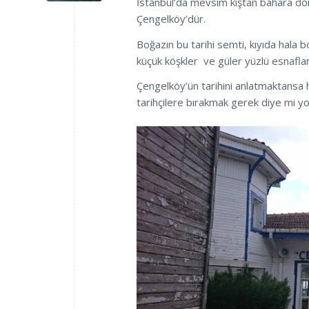
İstanbul’da mevsim kıştan bahara döne
Çengelköy’dür.
Boğazın bu tarihi semti, kıyıda hala b
küçük köşkler ve güler yüzlü esnafları
Çengelköy’ün tarihini anlatmaktansa h
tarihçilere bırakmak gerek diye mi y