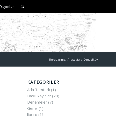
 Yayınlar
Buradasınız:
Anasayfa
/
Çengelköy
KATEGORILER
Ada Tamtürk
(1)
Basılı Yayınlar
(20)
Denemeler
(7)
Genel
(1)
libero
(1)