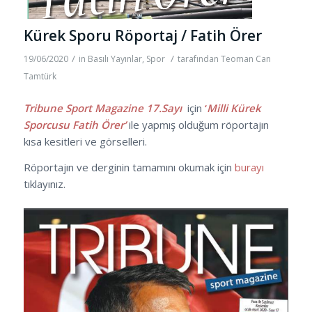
Kürek Sporu Röportaj / Fatih Örer
/
/
19/06/2020
in
Basılı Yayınlar
,
Spor
tarafından
Teoman Can
Tamtürk
Tribune Sport Magazine 17.Sayı
için
‘
Milli Kürek
Sporcusu Fatih Örer’
ile yapmış olduğum röportajın
kısa kesitleri ve görselleri.
Röportajın ve derginin tamamını okumak için
burayı
tıklayınız.