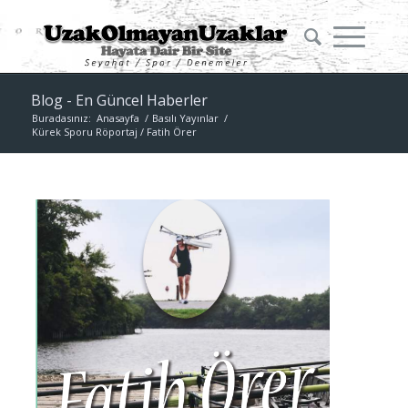
Blog - En Güncel Haberler
Buradasınız:
Anasayfa
/
Basılı Yayınlar
/
Kürek Sporu Röportaj / Fatih Örer