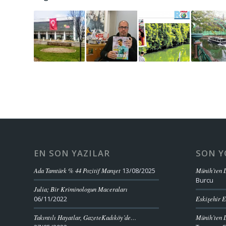
EN SON YAZILAR
SON 
Ada Tamtürk % 44 Pozitif Manşet
13/08/2025
Münih’ten D
Burcu
Julia; Bir Kriminologun Maceraları
06/11/2022
Eskişehir E
Takıntılı Hayatlar, GazeteKadıköy’de…
Münih’ten D