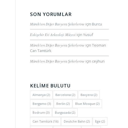
SON YORUMLAR
Münih’ten Diğer Bavyera Şehirlerine
için
Burcu
Eskişehir Eti Arkeoloji Müzesi
için
Yusuf
Münih’ten Diğer Bavyera Şehirlerine
için
Teoman
Can Tamtürk
Münih’ten Diğer Bavyera Şehirlerine
için
ceyhun
KELİME BULUTU
Almanya
(2)
Barcelona
(2)
Bavyera
(2)
Bergamo
(3)
Berlin
(2)
Blue Mosque
(2)
Bodrum
(3)
Burgazada
(2)
Can Tamtürk
(16)
Deutche Bahn
(2)
Ege
(2)