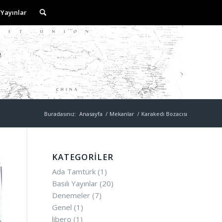
 Yayınlar
Buradasınız:
Anasayfa
/
Mekanlar
/
Karakedi Bozacısı
KATEGORILER
Ada Tamtürk
(1)
Basılı Yayınlar
(20)
Denemeler
(7)
Genel
(1)
libero
(1)