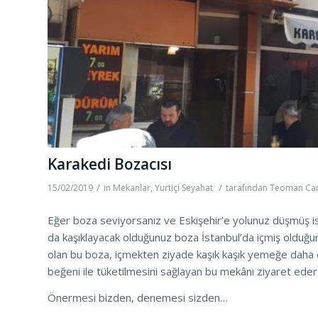
Karakedi Bozacısı
/
/
15/02/2019
in
Mekanlar
,
Yurtiçi Seyahat
tarafından
Teoman Can
Eğer boza seviyorsanız ve Eskişehir’e yolunuz düşmüş is
da kaşıklayacak olduğunuz boza İstanbul’da içmiş olduğu
olan bu boza, içmekten ziyade kaşık kaşık yemeğe daha elv
beğeni ile tüketilmesini sağlayan bu mekânı ziyaret ede
Önermesi bizden, denemesi sizden…