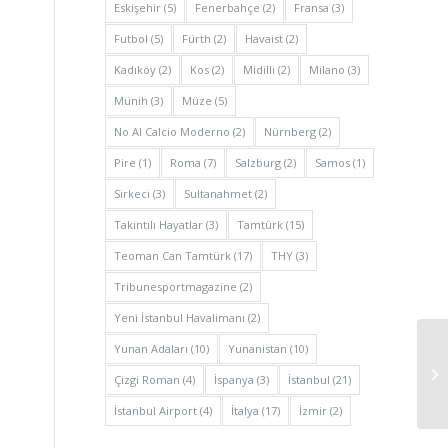
Eskişehir
(5)
Fenerbahçe
(2)
Fransa
(3)
Futbol
(5)
Fürth
(2)
Havaist
(2)
Kadıköy
(2)
Kos
(2)
Midilli
(2)
Milano
(3)
Münih
(3)
Müze
(5)
No Al Calcio Moderno
(2)
Nürnberg
(2)
Pire
(1)
Roma
(7)
Salzburg
(2)
Samos
(1)
Sirkeci
(3)
Sultanahmet
(2)
Takıntılı Hayatlar
(3)
Tamtürk
(15)
Teoman Can Tamtürk
(17)
THY
(3)
Tribunesportmagazine
(2)
Yeni İstanbul Havalimanı
(2)
Yunan Adaları
(10)
Yunanistan
(10)
Çizgi Roman
(4)
İspanya
(3)
İstanbul
(21)
İstanbul Airport
(4)
İtalya
(17)
İzmir
(2)