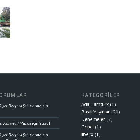
YORUMLAR
KATEGORİLER
Ada Tamtürk
(1)
iğer Bavyera Şehirlerine
için
Basılı Yayınlar
(20)
Denemeler
(7)
ti Arkeoloji Müzesi
için
Yusuf
Genel
(1)
libero
(1)
iğer Bavyera Şehirlerine
için