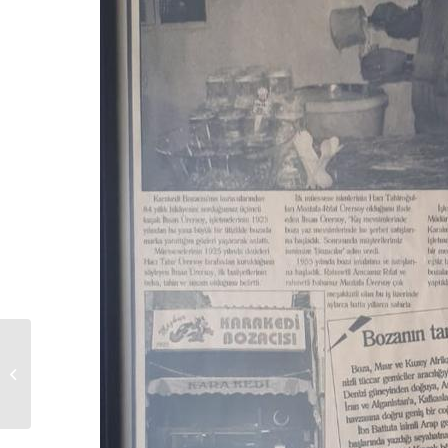
Suw Hotel Samsun /
”Renginiz Keyfinizdir.”