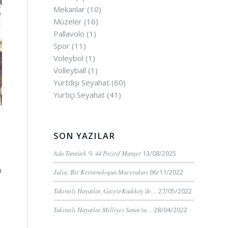
Mekanlar
(10)
Müzeler
(16)
Pallavolo
(1)
Spor
(11)
Voleybol
(1)
Volleyball
(1)
Yurtdışı Seyahat
(60)
Yurtiçi Seyahat
(41)
SON YAZILAR
Ada Tamtürk % 44 Pozitif Manşet
13/08/2025
n
Julia; Bir Kriminologun Maceraları
06/11/2022
Takıntılı Hayatlar, GazeteKadıköy’de…
27/05/2022
Takıntılı Hayatlar Milliyet Sanat’ta…
28/04/2022