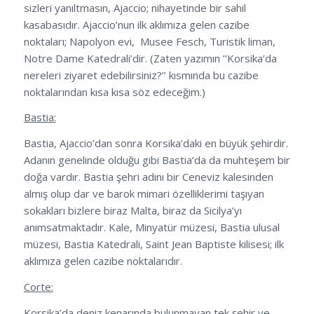
sizleri yanıltmasın, Ajaccio; nihayetinde bir sahil
kasabasıdır. Ajaccio’nun ilk aklımıza gelen cazibe
noktaları; Napolyon evi, Musee Fesch, Turistik liman,
Notre Dame Katedrali’dir. (Zaten yazımın ’’Korsika’da
nereleri ziyaret edebilirsiniz?’’ kısmında bu cazibe
noktalarından kısa kısa söz edeceğim.)
Bastia:
Bastia, Ajaccio’dan sonra Korsika’daki en büyük şehirdir.
Adanın genelinde olduğu gibi Bastia’da da muhteşem bir
doğa vardır. Bastia şehri adını bir Ceneviz kalesinden
almış olup dar ve barok mimari özelliklerimi taşıyan
sokakları bizlere biraz Malta, biraz da Sicilya’yı
anımsatmaktadır. Kale, Minyatür müzesi, Bastia ulusal
müzesi, Bastia Katedrali, Saint Jean Baptiste kilisesi; ilk
aklımıza gelen cazibe noktalarıdır.
Corte:
Korsika’da deniz kenarında bulunmayan tek şehir ve