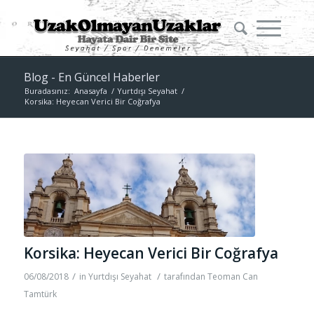
Blog - En Güncel Haberler
Buradasınız:
Anasayfa
/
Yurtdışı Seyahat
/
Korsika: Heyecan Verici Bir Coğrafya
Korsika: Heyecan Verici Bir Coğrafya
/
/
06/08/2018
in
Yurtdışı Seyahat
tarafından
Teoman Can
Tamtürk