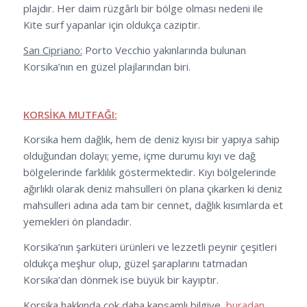
plajdır. Her daim rüzgârlı bir bölge olması nedeni ile
Kite surf yapanlar için oldukça caziptir.
San Cipriano:
Porto Vecchio yakınlarında bulunan
Korsika’nın en güzel plajlarından biri.
KORSİKA MUTFAĞI:
Korsika hem dağlık, hem de deniz kıyısı bir yapıya sahip
olduğundan dolayı; yeme, içme durumu kıyı ve dağ
bölgelerinde farklılık göstermektedir. Kıyı bölgelerinde
ağırlıklı olarak deniz mahsulleri ön plana çıkarken ki deniz
mahsulleri adına ada tam bir cennet, dağlık kısımlarda et
yemekleri ön plandadır.
Korsika’nın şarküteri ürünleri ve lezzetli peynir çeşitleri
oldukça meşhur olup, güzel şaraplarını tatmadan
Korsika’dan dönmek ise büyük bir kayıptır.
Korsika hakkında çok daha kapsamlı bilgiye
b
uradan