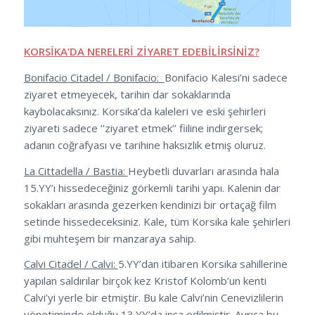
KORSİKA’DA NERELERİ ZİYARET EDEBİLİRSİNİZ?
Bonifacio Citadel / Bonifacio:
Bonifacio Kalesi’ni sadece
ziyaret etmeyecek, tarihin dar sokaklarında
kaybolacaksınız. Korsika’da kaleleri ve eski şehirleri
ziyareti sadece ’’ziyaret etmek’’ fiiline indirgersek;
adanın coğrafyası ve tarihine haksızlık etmiş oluruz.
La Cittadella / Bastia:
Heybetli duvarları arasında hala
15.YY’ı hissedeceğiniz görkemli tarihi yapı. Kalenin dar
sokakları arasında gezerken kendinizi bir ortaçağ film
setinde hissedeceksiniz. Kale, tüm Korsika kale şehirleri
gibi muhteşem bir manzaraya sahip.
Calvi Citadel / Calvi:
5.YY’dan itibaren Korsika sahillerine
yapılan saldırılar birçok kez Kristof Kolomb’un kenti
Calvi’yi yerle bir etmiştir. Bu kale Calvi’nin Cenevizlilerin
yönetiminde olduğu 13.YY’da inşa edilmiştir. Ayrıca bu