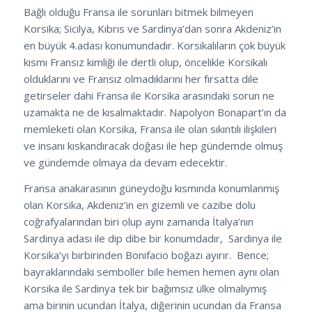
Bağlı olduğu Fransa ile sorunları bitmek bilmeyen
Korsika; Sicilya, Kıbrıs ve Sardinya’dan sonra Akdeniz’in
en büyük 4.adası konumundadır. Korsikalıların çok büyük
kısmı Fransız kimliği ile dertli olup, öncelikle Korsikalı
olduklarını ve Fransız olmadıklarını her fırsatta dile
getirseler dahi Fransa ile Korsika arasındaki sorun ne
uzamakta ne de kısalmaktadır. Napolyon Bonapart’ın da
memleketi olan Korsika, Fransa ile olan sıkıntılı ilişkileri
ve insanı kıskandıracak doğası ile hep gündemde olmuş
ve gündemde olmaya da devam edecektir.
Fransa anakarasının güneydoğu kısmında konumlanmış
olan Korsika, Akdeniz’in en gizemli ve cazibe dolu
coğrafyalarından biri olup aynı zamanda İtalya’nın
Sardinya adası ile dip dibe bir konumdadır, Sardinya ile
Korsika’yı birbirinden Bonifacio boğazı ayırır. Bence;
bayraklarındaki semboller bile hemen hemen aynı olan
Korsika ile Sardinya tek bir bağımsız ülke olmalıymış
ama birinin ucundan İtalya, diğerinin ucundan da Fransa