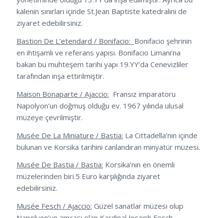
kalenin sınırları içinde St.Jean Baptiste katedralini de
ziyaret edebilirsiniz.
Bastion De L’etendard / Bonifacio:
Bonifacio şehrinin
en ihtişamlı ve referans yapısı. Bonifacio Limanı’na
bakan bu muhteşem tarihi yapı 19.YY’da Cenevizliler
tarafından inşa ettirilmiştir.
Maison Bonaparte / Ajaccio:
Fransız imparatoru
Napolyon’un doğmuş olduğu ev. 1967 yılında ulusal
müzeye çevrilmiştir.
Musée De La Miniature / Bastia:
La Cittadella’nın içinde
bulunan ve Korsika tarihini canlandıran minyatür müzesi.
Musée De Bastia / Bastia:
Korsika’nın en önemli
müzelerinden biri.5 Euro karşılığında ziyaret
edebilirsiniz.
Musée Fesch / Ajaccio:
Güzel sanatlar müzesi olup
Napolyon’un amcası olan Kardinal Joseph Fesch